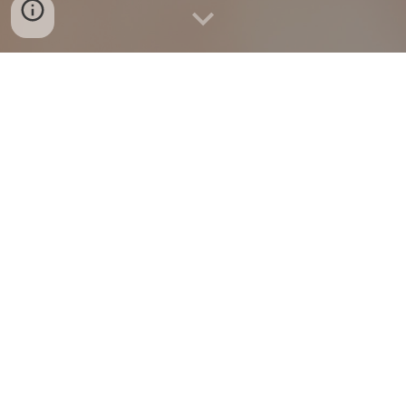
Supervision ist...
...Zeit um
nachdenklich zu werden
und den operativen
"ständig-beschäftigt-sein-aber-ich-weiß-gar-nicht-wohin-
und-wozu" Handlungsmodus mal zu verlassen.
...ein
unverzichtbarer Bestandteil professioneller
Arbeit
.
...hilfreich für Einzelpersonen, Teams und Gruppen.
...steigert die
Qualität
auf vielen Ebenen.
...die
Suche nach Klarheit
für mich und mein Umfeld.